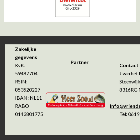
Zakelijke
gegevens
Partner
KvK:
Contact
59487704
J van het 
RSIN:
Steenwijk
853520227
8316RG Ma
IBAN: NL11
RABO
info@vriend
0143801775
Tel: 0619