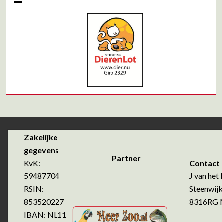
Zakelijke
gegevens
Partner
KvK:
Contact
59487704
J van het 
RSIN:
Steenwijk
853520227
8316RG Ma
IBAN: NL11