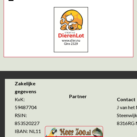
Zakelijke
gegevens
Partner
KvK:
Contact
59487704
J van het 
RSIN:
Steenwijk
853520227
8316RG Ma
IBAN: NL11